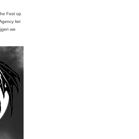
che Fest op
gency liet
ijgen we