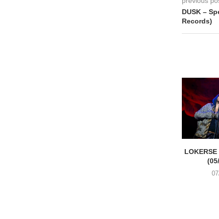
previous po
DUSK – Sp
Records)
LOKERSE 
(05
07