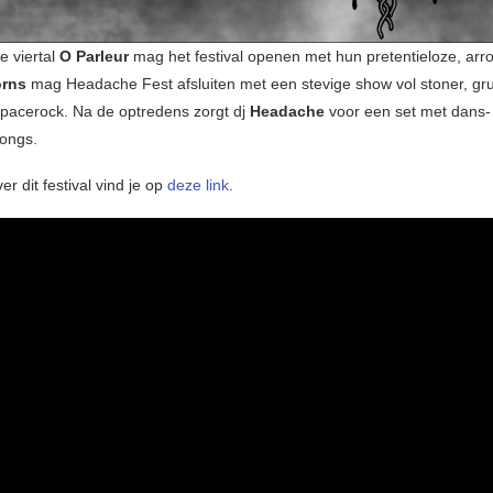
e viertal
O Parleur
mag het festival openen met hun pretentieloze, arr
orns
mag Headache Fest afsluiten met een stevige show vol stoner, gr
pacerock. Na de optredens zorgt dj
Headache
voor een set met dans-
ongs.
er dit festival vind je op
deze link
.