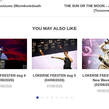
st
ectrums (Wormholedeath
THE SUN OR THE MOON –
(Tonzone
YOU MAY ALSO LIKE
FEESTEN dag 6
LOKERSE FEESTEN dag 5
LOKERSE FEEST
/08/2026)
(04/08/2026)
New Wave
(02/08/2
/08/2026
07/08/2026
04/08/2