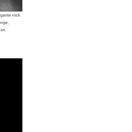
ogante rock.
unge,
 en