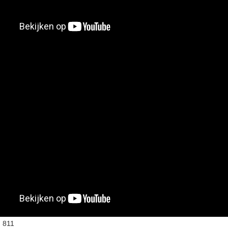
:
811