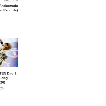
next post
 Andromeda
n Records)
EN Dag 3:
LOKERSE FEESTEN DAG 2
DIANA ROSS op 
-dag
(01/08/2026)
LOKERSE FEEST
026)
(31/07/2026)
03/08/2026
026
02/08/2026