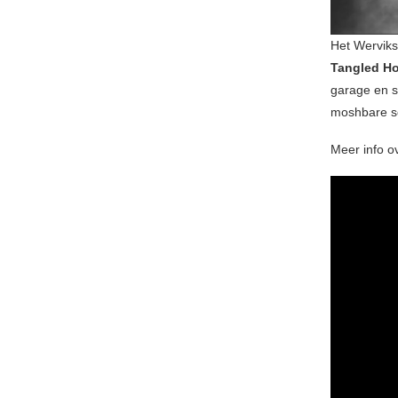
Het Werviks
Tangled H
garage en s
moshbare s
Meer info ov