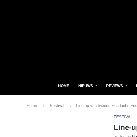
HOME
NIEUWS
REVIEWS
Home
Festival
Line-up van tweede Headache Fes
FESTIVAL
Line-u
written by
Ba