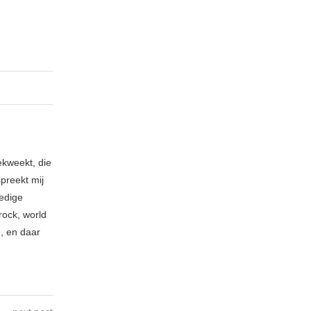
ekweekt, die
spreekt mij
ledige
rock, world
n, en daar