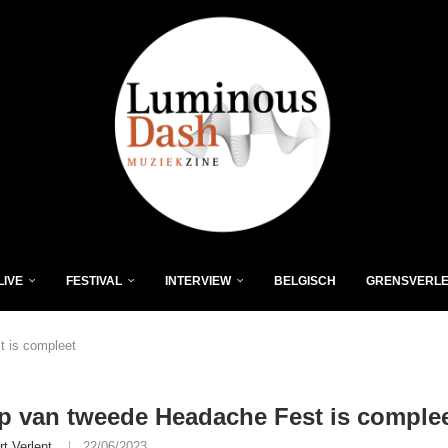
LIVE
FESTIVAL
INTERVIEW
BELGISCH
GRENSVERL
t is compleet
p van tweede Headache Fest is comple
rt Verlent
22/06/2023