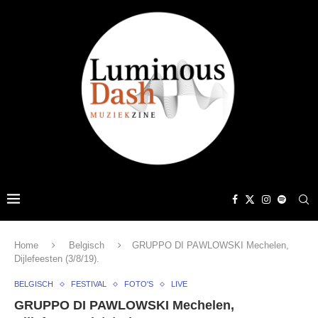
Home
Belgisch
GRUPPO DI PAWLOWSKI Mechelen,
Dijlefeesten (3/8/19).
BELGISCH
FESTIVAL
FOTO'S
LIVE
GRUPPO DI PAWLOWSKI Mechelen,