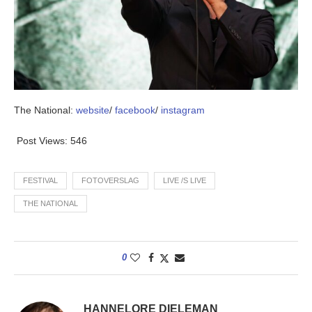
The National:
website
/
facebook
/
instagram
Post Views:
546
FESTIVAL
FOTOVERSLAG
LIVE /S LIVE
THE NATIONAL
0
HANNELORE DIELEMAN