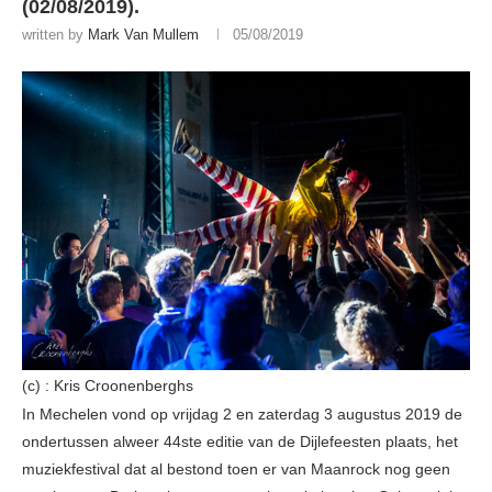
(02/08/2019).
written by
Mark Van Mullem
05/08/2019
(c) : Kris Croonenberghs
In Mechelen vond op vrijdag 2 en zaterdag 3 augustus 2019 de
ondertussen alweer 44ste editie van de Dijlefeesten plaats, het
muziekfestival dat al bestond toen er van Maanrock nog geen