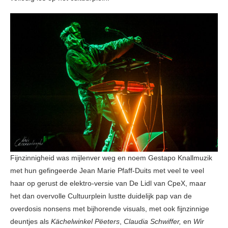
Fijnzinnigheid was mijlenver weg en noem Gestapo Knallmuzik
met hun gefingeerde Jean Marie Pfaff-Duits met veel te veel
haar op gerust de elektro-versie van De Lidl van CpeX, maar
het dan overvolle Cultuurplein lustte duidelijk pap van de
overdosis nonsens met bijhorende visuals, met ook fijnzinnige
deuntjes als
Kächelwinkel Pëeters
,
Claudia Schwiffer,
en
Wir