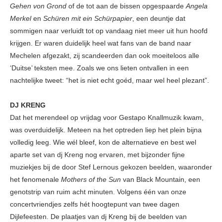
Gehen von Grond
of de tot aan de bissen opgespaarde
Angela
Merkel
en
Schüren mit ein Schürpapier
, een deuntje dat
sommigen naar verluidt tot op vandaag niet meer uit hun hoofd
krijgen. Er waren duidelijk heel wat fans van de band naar
Mechelen afgezakt, zij scandeerden dan ook moeiteloos alle
‘Duitse’ teksten mee. Zoals we ons lieten ontvallen in een
nachtelijke tweet: “het is niet echt goéd, maar wel heel plezant”.
DJ KRENG
Dat het merendeel op vrijdag voor Gestapo Knallmuzik kwam,
was overduidelijk. Meteen na het optreden liep het plein bijna
volledig leeg. Wie wél bleef, kon de alternatieve en best wel
aparte set van dj Kreng nog ervaren, met bijzonder fijne
muziekjes bij de door Stef Lernous gekozen beelden, waaronder
het fenomenale
Mothers of the Sun
van Black Mountain, een
genotstrip van ruim acht minuten. Volgens één van onze
concertvriendjes zelfs hét hoogtepunt van twee dagen
Dijlefeesten. De plaatjes van dj Kreng bij de beelden van