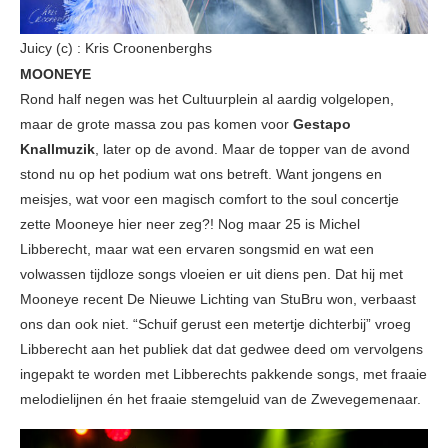
Juicy (c) : Kris Croonenberghs
MOONEYE
Rond half negen was het Cultuurplein al aardig volgelopen,
maar de grote massa zou pas komen voor
Gestapo
Knallmuzik
, later op de avond. Maar de topper van de avond
stond nu op het podium wat ons betreft. Want jongens en
meisjes, wat voor een magisch comfort to the soul concertje
zette Mooneye hier neer zeg?! Nog maar 25 is Michel
Libberecht, maar wat een ervaren songsmid en wat een
volwassen tijdloze songs vloeien er uit diens pen. Dat hij met
Mooneye recent De Nieuwe Lichting van StuBru won, verbaast
ons dan ook niet. “Schuif gerust een metertje dichterbij” vroeg
Libberecht aan het publiek dat dat gedwee deed om vervolgens
ingepakt te worden met Libberechts pakkende songs, met fraaie
melodielijnen én het fraaie stemgeluid van de Zwevegemenaar.