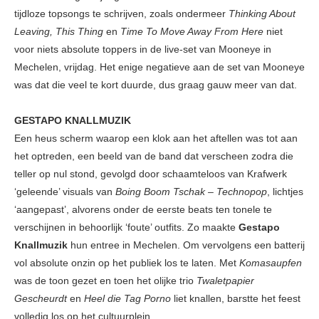
tijdloze topsongs te schrijven, zoals ondermeer
Thinking About
Leaving, This Thing
en
Time To Move Away From Here
niet
voor niets absolute toppers in de live-set van Mooneye in
Mechelen, vrijdag. Het enige negatieve aan de set van Mooneye
was dat die veel te kort duurde, dus graag gauw meer van dat.
GESTAPO KNALLMUZIK
Een heus scherm waarop een klok aan het aftellen was tot aan
het optreden, een beeld van de band dat verscheen zodra die
teller op nul stond, gevolgd door schaamteloos van Krafwerk
‘geleende’ visuals van
Boing Boom Tschak – Technopop
, lichtjes
‘aangepast’, alvorens onder de eerste beats ten tonele te
verschijnen in behoorlijk ‘foute’ outfits. Zo maakte
Gestapo
Knallmuzik
hun entree in Mechelen. Om vervolgens een batterij
vol absolute onzin op het publiek los te laten. Met
Komasaupfen
was de toon gezet en toen het olijke trio
Twaletpapier
Gescheurdt
en
Heel die Tag Porno
liet knallen, barstte het feest
volledig los op het cultuurplein.