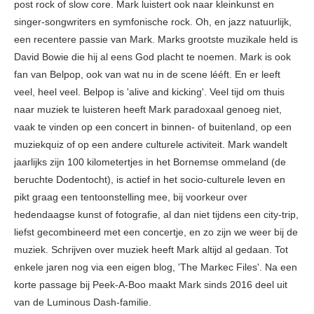
post rock of slow core. Mark luistert ook naar kleinkunst en
singer-songwriters en symfonische rock. Oh, en jazz natuurlijk,
een recentere passie van Mark. Marks grootste muzikale held is
David Bowie die hij al eens God placht te noemen. Mark is ook
fan van Belpop, ook van wat nu in de scene lééft. En er leeft
veel, heel veel. Belpop is 'alive and kicking'. Veel tijd om thuis
naar muziek te luisteren heeft Mark paradoxaal genoeg niet,
vaak te vinden op een concert in binnen- of buitenland, op een
muziekquiz of op een andere culturele activiteit. Mark wandelt
jaarlijks zijn 100 kilometertjes in het Bornemse ommeland (de
beruchte Dodentocht), is actief in het socio-culturele leven en
pikt graag een tentoonstelling mee, bij voorkeur over
hedendaagse kunst of fotografie, al dan niet tijdens een city-trip,
liefst gecombineerd met een concertje, en zo zijn we weer bij de
muziek. Schrijven over muziek heeft Mark altijd al gedaan. Tot
enkele jaren nog via een eigen blog, 'The Markec Files'. Na een
korte passage bij Peek-A-Boo maakt Mark sinds 2016 deel uit
van de Luminous Dash-familie.