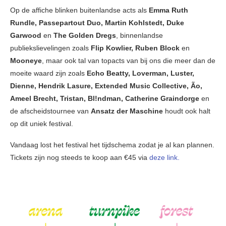
Op de affiche blinken buitenlandse acts als
Emma Ruth
Rundle, Passepartout Duo, Martin Kohlstedt, Duke
Garwood
en
The Golden Dregs
, binnenlandse
publiekslievelingen zoals
Flip
Kowlier, Ruben Block
en
Mooneye
, maar ook tal van topacts van bij ons die meer dan de
moeite waard zijn zoals
Echo Beatty, Loverman, Luster,
Dienne, Hendrik Lasure, Extended Music Collective, Ão,
Ameel Brecht, Tristan, Bl!ndman, Catherine Graindorge
en
de afscheidstournee van
Ansatz der Maschine
houdt ook halt
op dit uniek festival.
Vandaag lost het festival het tijdschema zodat je al kan plannen.
Tickets zijn nog steeds te koop aan €45 via
deze link.