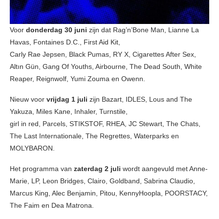
Voor
donderdag 30 juni
zijn dat Rag’n’Bone Man, Lianne La
Havas, Fontaines D.C., First Aid Kit,
Carly Rae Jepsen, Black Pumas, RY X, Cigarettes After Sex,
Altın Gün, Gang Of Youths, Airbourne, The Dead South, White
Reaper, Reignwolf, Yumi Zouma en Owenn.
Nieuw voor
vrijdag 1 juli
zijn Bazart, IDLES, Lous and The
Yakuza, Miles Kane, Inhaler, Turnstile,
girl in red, Parcels, STIKSTOF, RHEA, JC Stewart, The Chats,
The Last Internationale, The Regrettes, Waterparks en
MOLYBARON.
Het programma van
zaterdag 2 juli
wordt aangevuld met Anne-
Marie, LP, Leon Bridges, Clairo, Goldband, Sabrina Claudio,
Marcus King, Alec Benjamin, Pitou, KennyHoopla, POORSTACY,
The Faim en Dea Matrona.