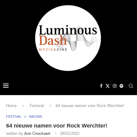
Home
Festival
64 nieuwe namen voor Rock Werchter!
FESTIVAL
NIEUWS
64 nieuwe namen voor Rock Werchter!
written by
Ann Cnockaert
28/01/2022