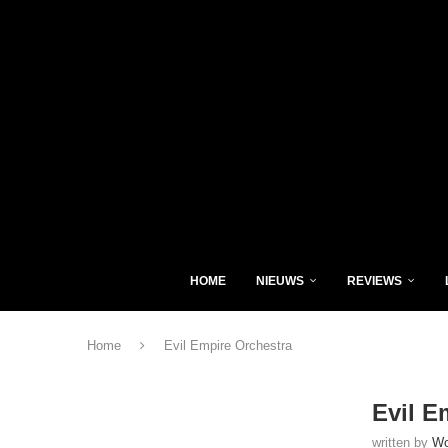
HOME
NIEUWS
REVIEWS
Home
Evil Empire Orchestra
Evil E
written by
Wo