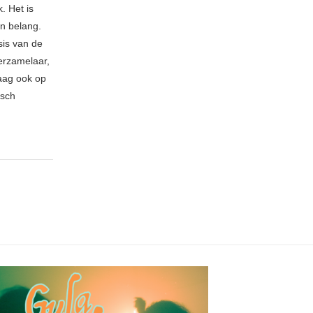
. Het is
an belang.
sis van de
erzamelaar,
raag ook op
isch