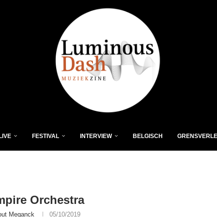
LIVE
FESTIVAL
INTERVIEW
BELGISCH
GRENSVERL
mpire Orchestra
ut Meganck
05/10/2019