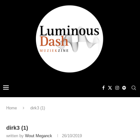
Home
dirk3 (1)
dirk3 (1)
written by
Wout Meganck
26/10/2019