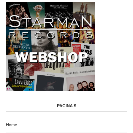
PAGINA’S
Home