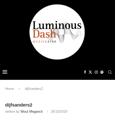
Home
dijfsanders2
dijfsanders2
written by
Wout Meganck
26/10/2019