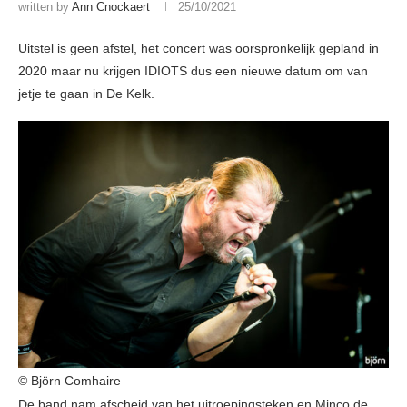
written by
Ann Cnockaert
25/10/2021
Uitstel is geen afstel, het concert was oorspronkelijk gepland in
2020 maar nu krijgen IDIOTS dus een nieuwe datum om van
jetje te gaan in De Kelk.
© Björn Comhaire
De band nam afscheid van het uitroepingsteken en Minco de