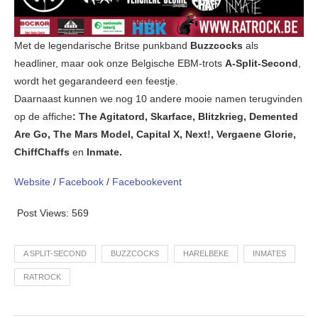
Met de legendarische Britse punkband
Buzzcocks
als
headliner, maar ook onze Belgische EBM-trots
A-Split-Second
,
wordt het gegarandeerd een feestje.
Daarnaast kunnen we nog 10 andere mooie namen terugvinden
op de affiche
: The Agitatord, Skarface, Blitzkrieg, Demented
Are Go, The Mars Model, Capital X, Next!, Vergaene Glorie,
ChiffChaffs
en
Inmate.
Website
/
Facebook
/
Facebookevent
Post Views:
569
A SPLIT-SECOND
BUZZCOCKS
HARELBEKE
INMATES
RATROCK