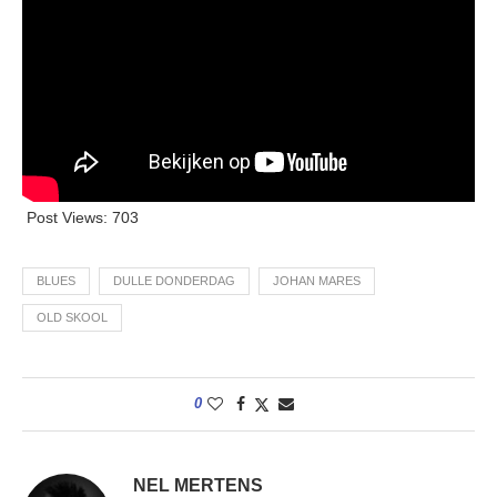
Post Views:
703
BLUES
DULLE DONDERDAG
JOHAN MARES
OLD SKOOL
0
NEL MERTENS