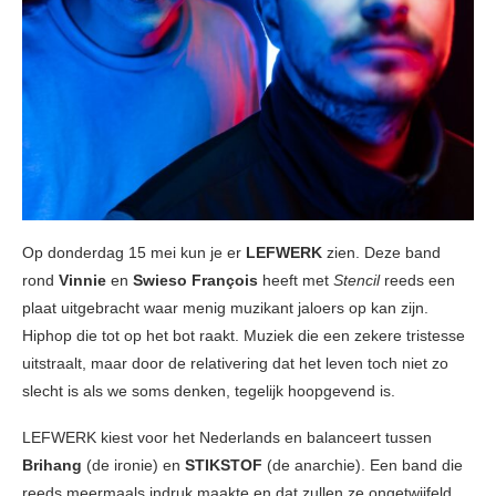
Op donderdag 15 mei kun je er
LEFWERK
zien. Deze band
rond
Vinnie
en
Swieso François
heeft met
Stencil
reeds een
plaat uitgebracht waar menig muzikant jaloers op kan zijn.
Hiphop die tot op het bot raakt. Muziek die een zekere tristesse
uitstraalt, maar door de relativering dat het leven toch niet zo
slecht is als we soms denken, tegelijk hoopgevend is.
LEFWERK kiest voor het Nederlands en balanceert tussen
Brihang
(de ironie) en
STIKSTOF
(de anarchie). Een band die
reeds meermaals indruk maakte en dat zullen ze ongetwijfeld