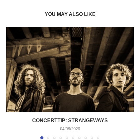
YOU MAY ALSO LIKE
CONCERTTIP: STRANGEWAYS
04/08/2026