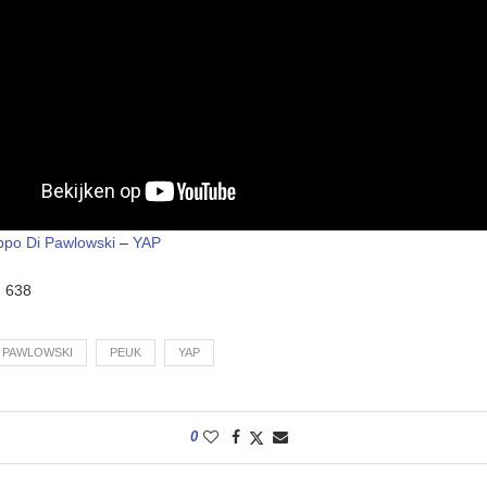
ppo Di Pawlowski
–
YAP
:
638
 PAWLOWSKI
PEUK
YAP
0