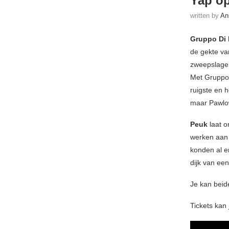
Yap op
written by
An
Gruppo Di 
de gekte v
zweepslage
Met Gruppo 
ruigste en 
maar Pawlows
Peuk
laat o
werken aan 
konden al e
dijk van ee
Je kan beid
Tickets kan