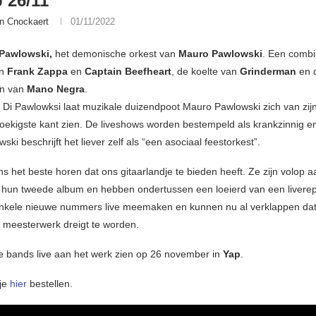
 26/11
n Cnockaert
01/11/2022
Pawlowski,
het demonische orkest van
Mauro Pawlowski
. Een combi
an
Frank Zappa
en
Captain Beefheart
, de koelte van
Grinderman
en 
n van
Mano Negra
.
Di Pawlowksi laat muzikale duizendpoot Mauro Pawlowski zich van zij
hoekigste kant zien. De liveshows worden bestempeld als krankzinnig en
ki beschrijft het liever zelf als “een asociaal feestorkest”.
ns het beste horen dat ons gitaarlandje te bieden heeft. Ze zijn volop a
hun tweede album en hebben ondertussen een loeierd van een liverepu
nkele nieuwe nummers live meemaken en kunnen nu al verklappen dat
n meesterwerk dreigt te worden.
e bands live aan het werk zien op 26 november in
Yap
.
 je
hier
bestellen.