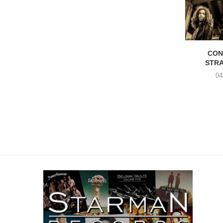
CON
STR
04