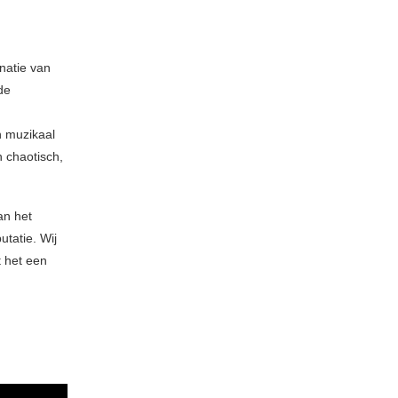
natie van
de
n muzikaal
 chaotisch,
an het
tatie. Wij
 het een