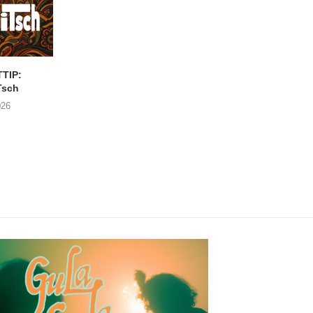
TIP:
CONCERTTIP: JAMIL
Nieuwe augustu
Tsch
JOUNDI
concertjes in de Cab
Antwerpen
026
31/07/2026
21/07/2026