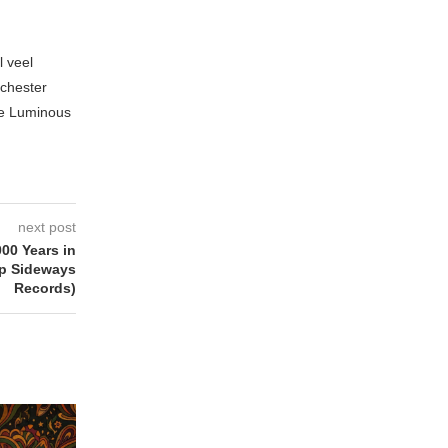
l veel
nchester
te Luminous
next post
0 Years in
p Sideways
Records)