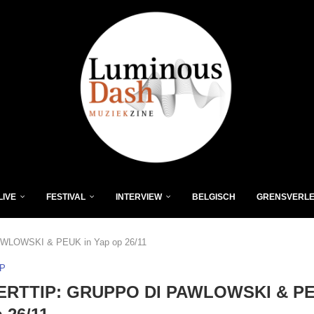
LIVE
FESTIVAL
INTERVIEW
BELGISCH
GRENSVERL
LOWSKI & PEUK in Yap op 26/11
P
RTTIP: GRUPPO DI PAWLOWSKI & PE