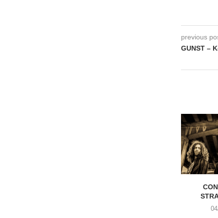
previous po
GUNST – K
CON
STR
04