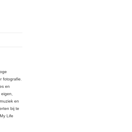
loge
 fotografie.
ies en
 eigen,
n muziek en
rten bij te
My Life