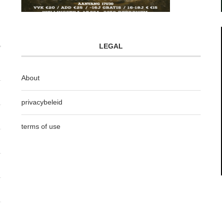
LEGAL
About
privacybeleid
terms of use