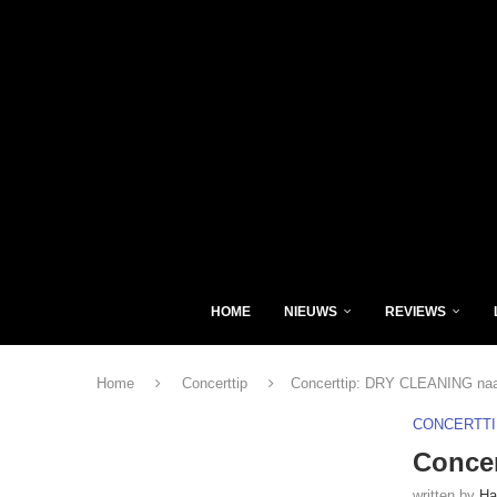
HOME
NIEUWS
REVIEWS
Home
Concerttip
Concerttip: DRY CLEANING naa
CONCERTTI
Concer
written by
Ha