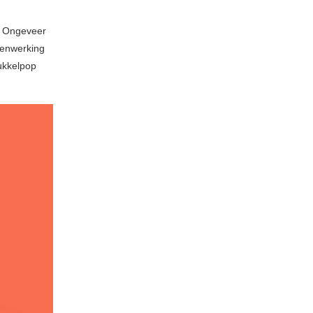
. Ongeveer
amenwerking
ukkelpop