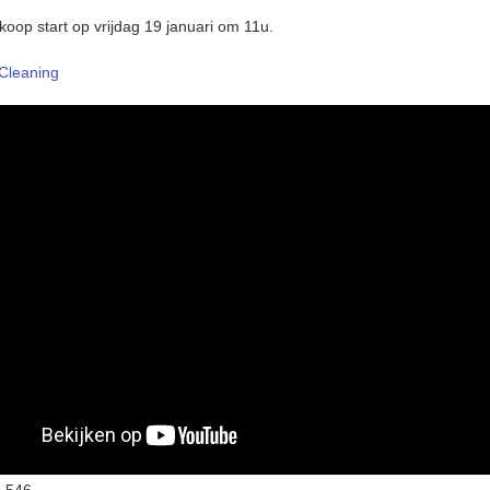
koop start op vrijdag 19 januari om 11u.
 Cleaning
:
546