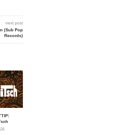
next post
n (Sub Pop
Records)
TIP:
CONCERTTIP: JAMIL
Nieuwe augustu
Tsch
JOUNDI
concertjes in de Cab
Antwerpen
026
31/07/2026
21/07/2026