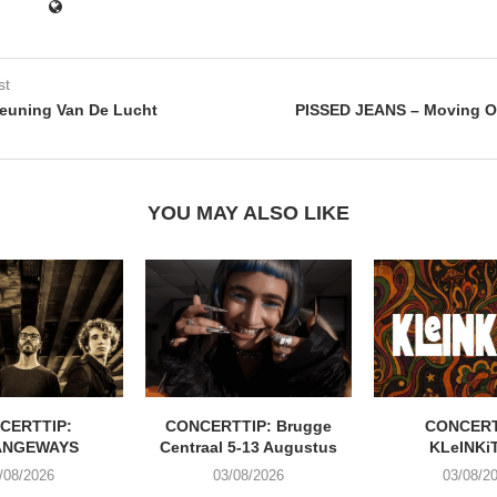
st
euning Van De Lucht
PISSED JEANS – Moving O
YOU MAY ALSO LIKE
CERTTIP:
CONCERTTIP: Brugge
CONCERT
ANGEWAYS
Centraal 5-13 Augustus
KLeINKi
/08/2026
03/08/2026
03/08/2