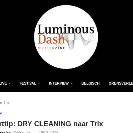
LIVE
FESTIVAL
INTERVIEW
BELGISCH
GRENSVERL
r Trix
P
ttip: DRY CLEANING naar Trix
nnelore Dieleman
18/01/2024