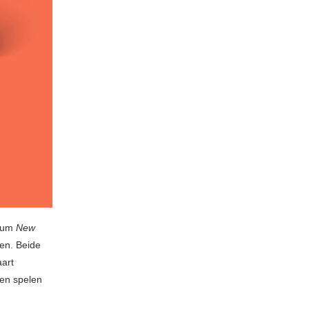
lbum
New
ten. Beide
art
 en spelen