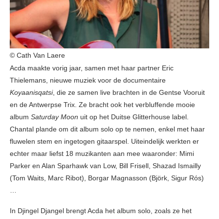
© Cath Van Laere
Acda maakte vorig jaar, samen met haar partner Eric
Thielemans, nieuwe muziek voor de documentaire
Koyaanisqatsi
, die ze samen live brachten in de Gentse Vooruit
en de Antwerpse Trix. Ze bracht ook het verbluffende mooie
album
Saturday Moon
uit op het Duitse Glitterhouse label.
Chantal plande om dit album solo op te nemen, enkel met haar
fluwelen stem en ingetogen gitaarspel. Uiteindelijk werkten er
echter maar liefst 18 muzikanten aan mee waaronder: Mimi
Parker en Alan Sparhawk van Low, Bill Frisell, Shazad Ismailly
(Tom Waits, Marc Ribot), Borgar Magnasson (Björk, Sigur Rós)
…
In Djingel Djangel brengt Acda het album solo, zoals ze het