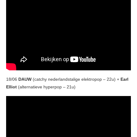
18/06
DAUW
(catchy nederlandstalige elektropop – 22u) +
Earl
Elliot
(alternatieve hyperpop – 21u)