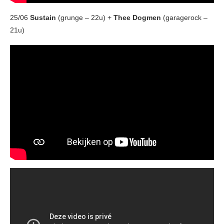
25/06
Sustain
(grunge – 22u) +
Thee Dogmen
(garagerock –
21u)