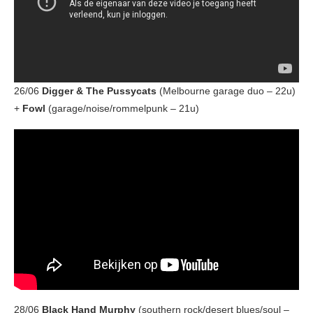
26/06
Digger & The Pussycats
(Melbourne garage duo – 22u)
+
Fowl
(garage/noise/rommelpunk – 21u)
28/06
Black Hand Murphy
(southern rock/desert blues/soul –