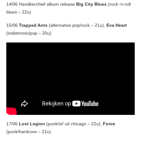
14/06 Handkerchief album release
Big City Blues
(rock-‘n-roll
blues – 22u)
15/06
Trapped Ants
(alternative pop/rock – 21u),
Eva Heart
(indietronic/pop – 20u)
17/06
Lost Legion
(punk/oi! uit chicago – 22u),
Force
(punk/hardcore – 21u)