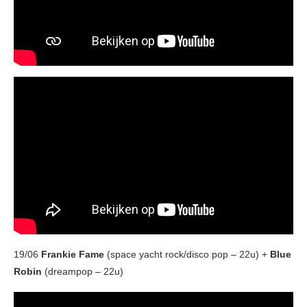
19/06
Frankie Fame
(space yacht rock/disco pop – 22u) +
Blue
Robin
(dreampop – 22u)