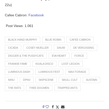
22u)
Cafee Cabron:
Facebook
Post Views:
1.061
BLACK HAND MURPHY
BLUE ROBIN
CAFEE CABRON
CICADA
COSEY MUELLER
DAUW
DE VERGISSING
DIGGER & THE PUSSYCATS
EVA HEART
FORCE
FRANKIE FAME
KOALA DISCO
LOST LEGION
LUMINOUS DASH
LUMINOUS FEST
MAX FORAGE
NINU
ÖPNV
SKIPSCENE
SKULL CULT
SUSTAIN
THE RATS
THEE DOGMEN
TRAPPED ANTS
0