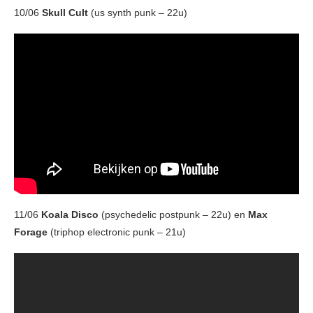
10/06
Skull Cult
(us synth punk – 22u)
11/06
Koala Disco
(psychedelic postpunk – 22u) en
Max
Forage
(triphop electronic punk – 21u)