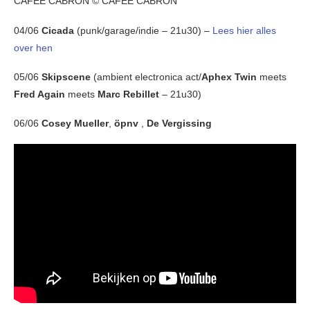
CAFEE CABRON © CAFEE CABRON
04/06
Cicada
(punk/garage/indie – 21u30) –
Lees hier alles
over hen
05/06
Skipscene
(ambient electronica act/
Aphex Twin
meets
Fred Again
meets
Marc Rebillet
– 21u30)
06/06
Cosey Mueller
,
öpnv
,
De Vergissing