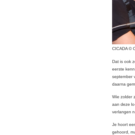
CICADA © 
Dat is ook 
eerste kenn
september v
daarna gem
Wie zolder 
aan deze lo
verlangen n
Je hoort een
gehoord, ma