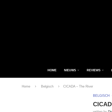
HOME
NIEUWS
REVIEWS
Home
Belgisch
CICADA – The River
BELGISCH
CICADA
written by
Di