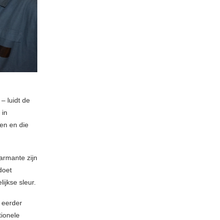
 – luidt de
 in
en en die
armante zijn
doet
ijkse sleur.
 eerder
tionele