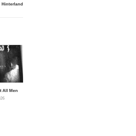
Hinterland
 All Men
NOAH TATE – Boy Gum
Vijf keer talent i
Buurtkroeg Mos
026
06/08/2026
05/08/2026