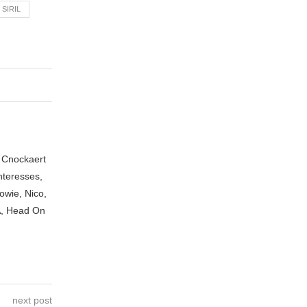
SIRIL
n Cnockaert
nteresses,
owie, Nico,
A, Head On
next post