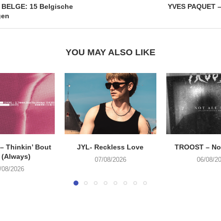
BELGE: 15 Belgische
YVES PAQUET – 
gen
YOU MAY ALSO LIKE
 Thinkin’ Bout
JYL- Reckless Love
TROOST – Not
 (Always)
07/08/2026
06/08/2
/08/2026