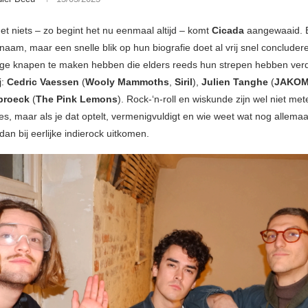
et niets – zo begint het nu eenmaal altijd – komt
Cicada
aangewaaid. 
aam, maar een snelle blik op hun biografie doet al vrij snel concluder
nge knapen te maken hebben die elders reeds hun strepen hebben verd
j:
Cedric Vaessen
(
Wooly Mammoths
,
Siril
),
Julien Tanghe
(
JAKO
broeck
(
The Pink Lemons
). Rock-‘n-roll en wiskunde zijn wel niet me
s, maar als je dat optelt, vermenigvuldigt en wie weet wat nog allemaal
dan bij eerlijke indierock uitkomen.