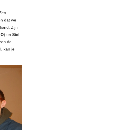
Een
en dat we
iend. Zijn
MO
) en
Siel
teen de
, kan je