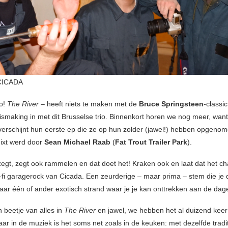
CICADA
zo!
The River
– heeft niets te maken met de
Bruce Springsteen
-classic
ismaking in met dit Brusselse trio. Binnenkort horen we nog meer, want
erschijnt hun eerste ep die ze op hun zolder (jawel!) hebben opgenom
ixt werd door
Sean Michael Raab
(
Fat Trout Trailer Park
).
zegt, zegt ook rammelen en dat doet het! Kraken ook en laat dat het ch
-fi garagerock van Cicada. Een zeurderige – maar prima – stem die je 
aar één of ander exotisch strand waar je je kan onttrekken aan de dagel
 beetje van alles in
The River
en jawel, we hebben het al duizend keer
ar in de muziek is het soms net zoals in de keuken: met dezelfde tradi