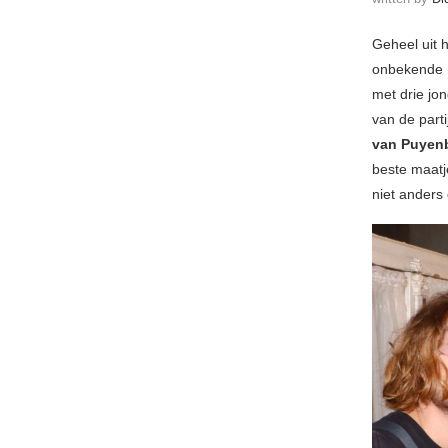
Geheel uit h
onbekende n
met drie jo
van de parti
van Puyen
beste maatje
niet anders 