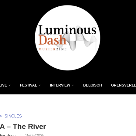
LIVE
FESTIVAL
INTERVIEW
BELGISCH
GRENSVERL
SINGLES
 – The River
dier Becu
15/05/2025