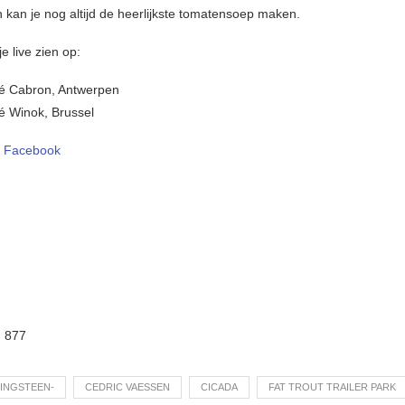
n kan je nog altijd de heerlijkste tomatensoep maken.
e live zien op:
fé Cabron, Antwerpen
é Winok, Brussel
–
Facebook
:
877
INGSTEEN-
CEDRIC VAESSEN
CICADA
FAT TROUT TRAILER PARK