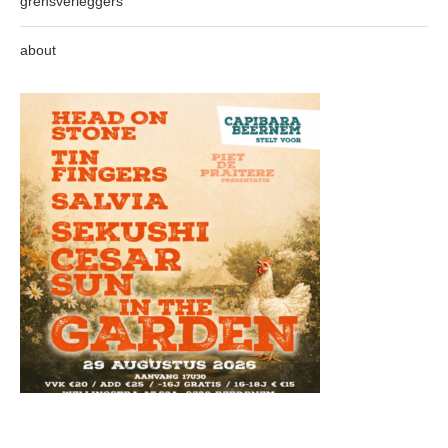
grensverleggers
about