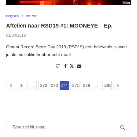
Belgisch
nieuws
Aftellen naar RSD19 #1: MOONEYE – Ep.
01/04/2019
Omdat Record Store Day 2019 (RSD19) een belevenis is waar
je als muziekliefhebber echt moet …
1
…
272
273
274
275
276
…
280