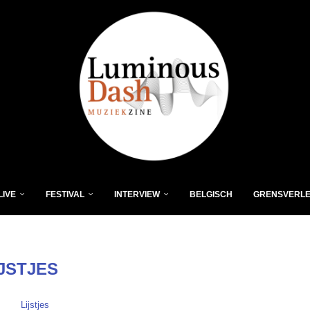
LIVE
FESTIVAL
INTERVIEW
BELGISCH
GRENSVERL
IJSTJES
Lijstjes