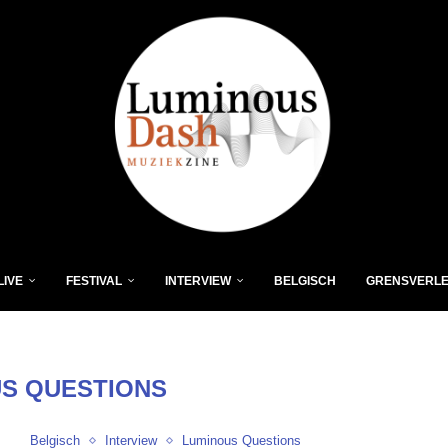
LIVE
FESTIVAL
INTERVIEW
BELGISCH
GRENSVERL
S QUESTIONS
Belgisch
Interview
Luminous Questions