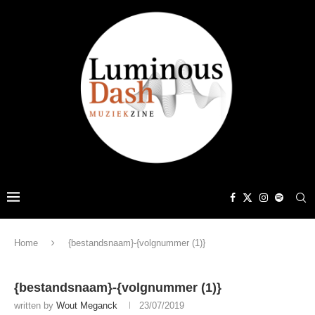
Home
{bestandsnaam}-{volgnummer (1)}
{bestandsnaam}-{volgnummer (1)}
written by
Wout Meganck
23/07/2019