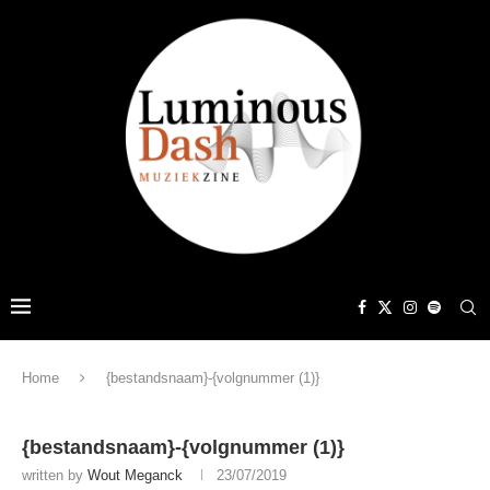
Home
{bestandsnaam}-{volgnummer (1)}
{bestandsnaam}-{volgnummer (1)}
written by
Wout Meganck
23/07/2019