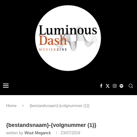
Home
{bestandsnaam}-{volgnummer (1)}
{bestandsnaam}-{volgnummer (1)}
written by
Wout Meganck
23/07/2019