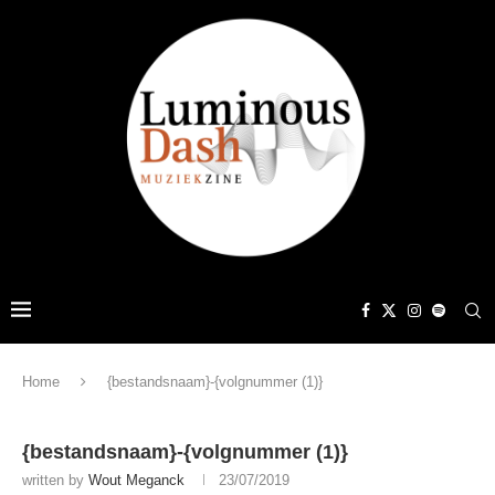
Home
{bestandsnaam}-{volgnummer (1)}
{bestandsnaam}-{volgnummer (1)}
written by
Wout Meganck
23/07/2019