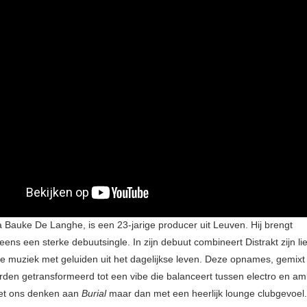
ka Bauke De Langhe, is een 23-jarige producer uit Leuven. Hij brengt
neens een sterke debuutsingle. In zijn debuut combineert Distrakt zijn li
he muziek met geluiden uit het dagelijkse leven. Deze opnames, gemixt
den getransformeerd tot een vibe die balanceert tussen electro en am
t ons denken aan
Burial
maar dan met een heerlijk lounge clubgevoel.