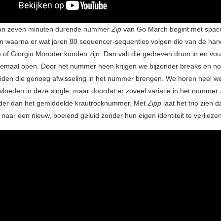
an zeven minuten durende nummer
Zip
van Go March begint met spac
n waarna er wat jaren 80 sequencer-sequenties volgen die van de han
e of Giorgio Moroder konden zijn. Dan valt die gedreven drum in en vou
emaal open. Door het nummer heen krijgen we bijzonder breaks en n
iden die genoeg afwisseling in het nummer brengen. We horen heel we
vloeden in deze single, maar doordat er zoveel variatie in het nummer zi
nder dan het gemiddelde krautrocknummer. Met
Zipp
laat het trio zien da
 naar een nieuw, boeiend geluid zonder hun eigen identiteit te verliezen