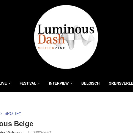
LIVE
FESTIVAL
INTERVIEW
BELGISCH
GRENSVERL
SPOTIFY
ous Belge
eter Walcarius
03/02/2021