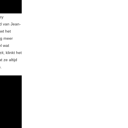
ey
d van Jean-
wt het
og meer
l wat
t, klinkt het
t ze altijd
.