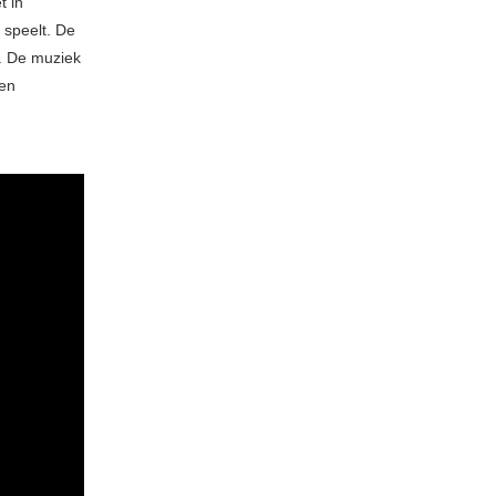
t in
 speelt. De
f. De muziek
 en