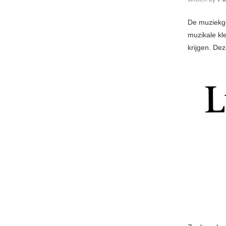
De muziekgo
muzikale kl
krijgen. De