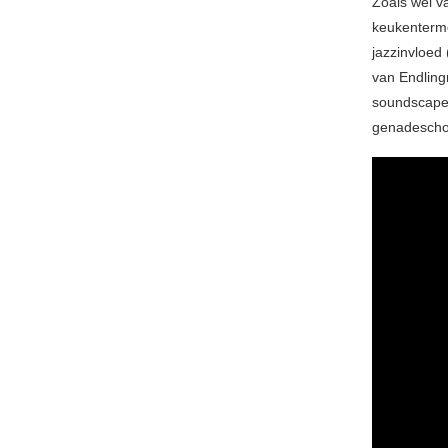
Zoals wel v
keukenterme
jazzinvloed
van Endlingr
soundscape 
genadeschot