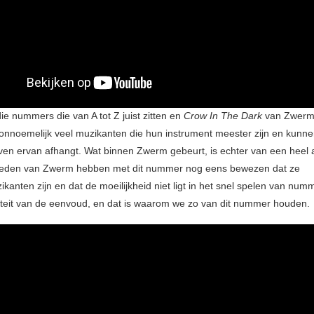
die nummers die van A tot Z juist zitten en
Crow In The Dark
van Zwerm 
n onnoemelijk veel muzikanten die hun instrument meester zijn en kunn
even ervan afhangt. Wat binnen Zwerm gebeurt, is echter van een heel
 leden van Zwerm hebben met dit nummer nog eens bewezen dat ze
kanten zijn en dat de moeilijkheid niet ligt in het snel spelen van num
teit van de eenvoud, en dat is waarom we zo van dit nummer houden.