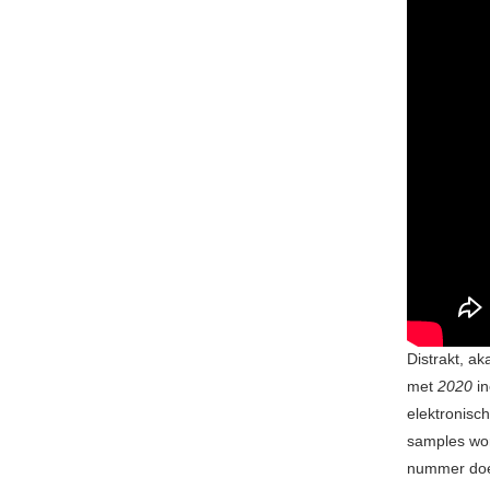
Distrakt, a
met
2020
i
elektronisc
samples wor
nummer doe