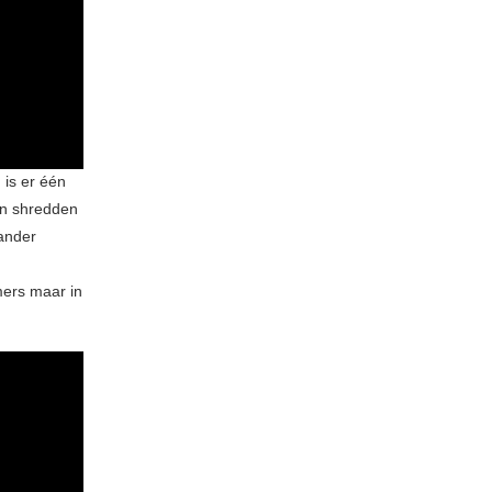
is er één
en shredden
 ander
mers maar in