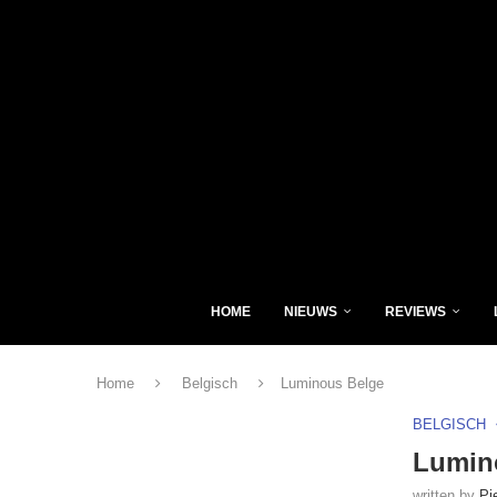
HOME
NIEUWS
REVIEWS
Home
Belgisch
Luminous Belge
BELGISCH
Lumin
written by
Pi