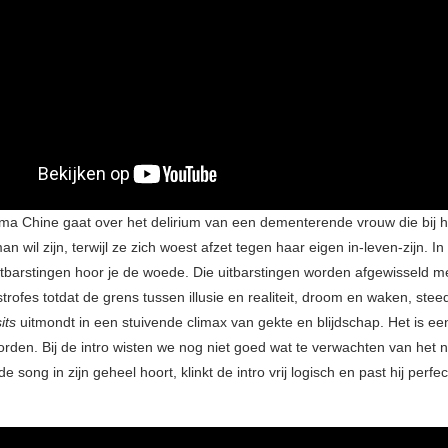
a Chine gaat over het delirium van een dementerende vrouw die bij 
n wil zijn, terwijl ze zich woest afzet tegen haar eigen in-leven-zijn. In
itbarstingen hoor je de woede. Die uitbarstingen worden afgewisseld m
rofes totdat de grens tussen illusie en realiteit, droom en waken, steed
sits
uitmondt in een stuivende climax van gekte en blijdschap. Het is e
rden. Bij de intro wisten we nog niet goed wat te verwachten van het
e song in zijn geheel hoort, klinkt de intro vrij logisch en past hij perfect