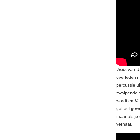
Visits
van Um
overleden ma
percussie u
zwalpende st
wordt en
Vi
geheel gewo
maar als je d
verhaal.