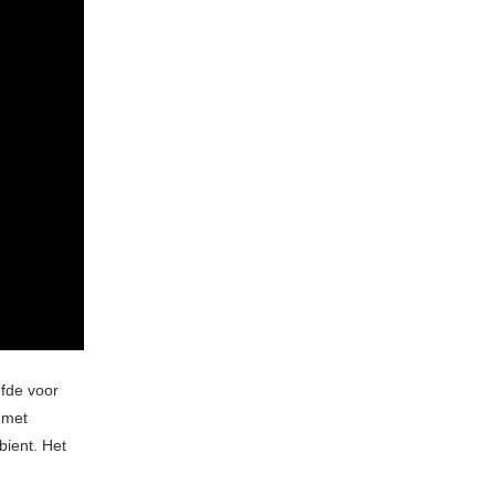
efde voor
 met
bient. Het