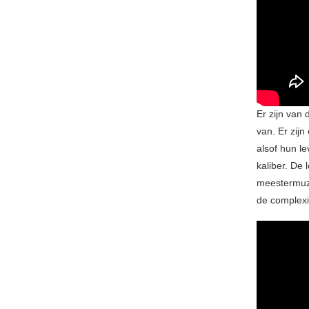
Er zijn van 
van. Er zij
alsof hun l
kaliber. De
meestermuzi
de complexi