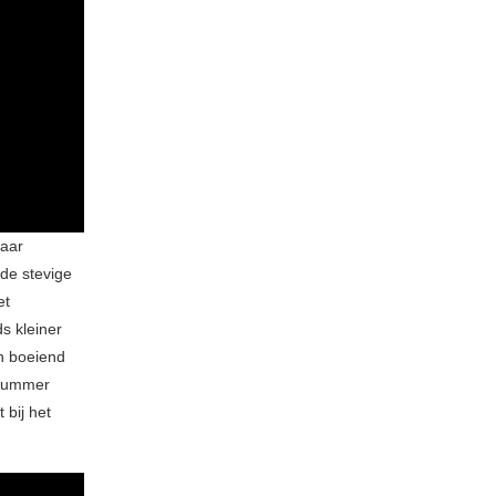
haar
 de stevige
et
s kleiner
en boeiend
 nummer
 bij het