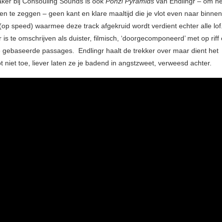
aker bij Consouling Sounds is ook
Ponzi Pyramids
van Endlingr – om he
n te zeggen – geen kant en klare maaltijd die je vlot even naar binnen
 (op speed) waarmee deze track afgekruid wordt verdient echter alle lo
 is te omschrijven als duister, filmisch, ‘doorgecomponeerd’ met op riff
gebaseerde passages. Endlingr haalt de trekker over maar dient het
 niet toe, liever laten ze je badend in angstzweet, verweesd achter.