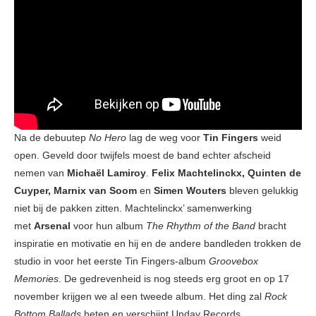
Na de debuutep
No Hero
lag de weg voor
Tin Fingers
weid
open. Geveld door twijfels moest de band echter afscheid
nemen van
Michaël Lamiroy
.
Felix Machtelinckx, Quinten de
Cuyper, Marnix van Soom
en
Simen Wouters
bleven gelukkig
niet bij de pakken zitten. Machtelinckx’ samenwerking
met
Arsenal
voor hun album
The Rhythm of the Band
bracht
inspiratie en motivatie en hij en de andere bandleden trokken de
studio in voor het eerste Tin Fingers-album
Groovebox
Memories
. De gedrevenheid is nog steeds erg groot en op 17
november krijgen we al een tweede album. Het ding zal
Rock
Bottom Ballads
heten en verschijnt Unday Records.