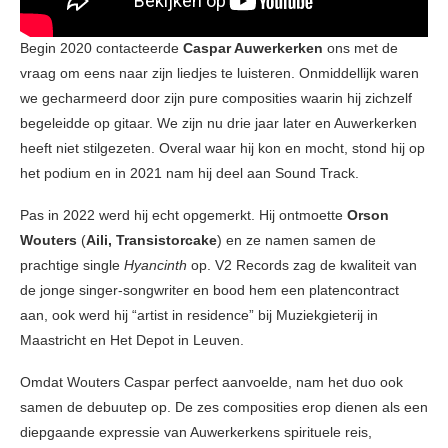
Begin 2020 contacteerde
Caspar Auwerkerken
ons met de
vraag om eens naar zijn liedjes te luisteren. Onmiddellijk waren
we gecharmeerd door zijn pure composities waarin hij zichzelf
begeleidde op gitaar. We zijn nu drie jaar later en Auwerkerken
heeft niet stilgezeten. Overal waar hij kon en mocht, stond hij op
het podium en in 2021 nam hij deel aan Sound Track.
Pas in 2022 werd hij echt opgemerkt. Hij ontmoette
Orson
Wouters
(
Aili, Transistorcake
) en ze namen samen de
prachtige single
Hyancinth
op. V2 Records zag de kwaliteit van
de jonge singer-songwriter en bood hem een platencontract
aan, ook werd hij “artist in residence” bij Muziekgieterij in
Maastricht en Het Depot in Leuven.
Omdat Wouters Caspar perfect aanvoelde, nam het duo ook
samen de debuutep op. De zes composities erop dienen als een
diepgaande expressie van Auwerkerkens spirituele reis,