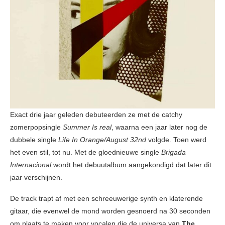
Exact drie jaar geleden debuteerden ze met de catchy
zomerpopsingle
Summer Is real
, waarna een jaar later nog de
dubbele single
Life In Orange/August 32nd
volgde. Toen werd
het even stil, tot nu. Met de gloednieuwe single
Brigada
Internacional
wordt het debuutalbum aangekondigd dat later dit
jaar verschijnen.
De track trapt af met een schreeuwerige synth en klaterende
gitaar, die evenwel de mond worden gesnoerd na 30 seconden
om plaats te maken voor vocalen die de universa van
The