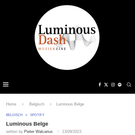
Home
Belgisch
Luminous Belge
BELGISCH
SPOTIFY
Luminous Belge
written by
Pieter Walcarius
13/09/2023