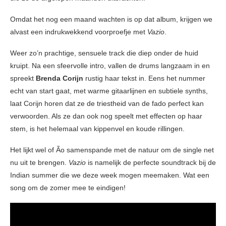
Omdat het nog een maand wachten is op dat album, krijgen we
alvast een indrukwekkend voorproefje met
Vazio
.
Weer zo’n prachtige, sensuele track die diep onder de huid
kruipt. Na een sfeervolle intro, vallen de drums langzaam in en
spreekt
Brenda Corijn
rustig haar tekst in. Eens het nummer
echt van start gaat, met warme gitaarlijnen en subtiele synths,
laat Corijn horen dat ze de triestheid van de fado perfect kan
verwoorden. Als ze dan ook nog speelt met effecten op haar
stem, is het helemaal van kippenvel en koude rillingen.
Het lijkt wel of Ão samenspande met de natuur om de single net
nu uit te brengen.
Vazio
is namelijk de perfecte soundtrack bij de
Indian summer die we deze week mogen meemaken. Wat een
song om de zomer mee te eindigen!