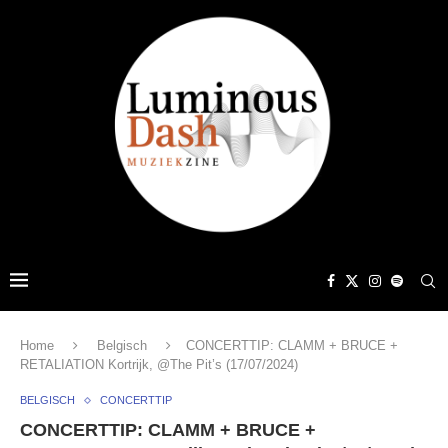
Home
Belgisch
CONCERTTIP: CLAMM + BRUCE +
RETALIATION Kortrijk, @The Pit’s (17/07/2024)
BELGISCH
CONCERTTIP
CONCERTTIP: CLAMM + BRUCE +