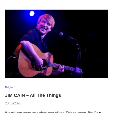
Belgisch
JIM CAIN – All The Things
20/02/2026
We wikken onze woorden: met All the Things levert Jim Cain