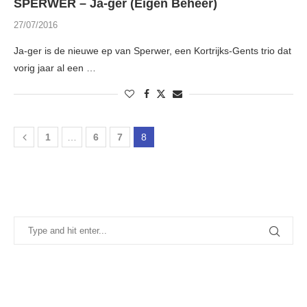
SPERWER – Ja-ger (Eigen Beheer)
27/07/2016
Ja-ger is de nieuwe ep van Sperwer, een Kortrijks-Gents trio dat
vorig jaar al een …
1
…
6
7
8