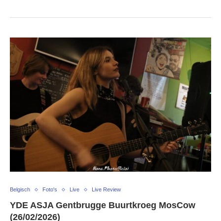
Belgisch
Foto's
Live
Live Review
YDE ASJA Gentbrugge Buurtkroeg MosCow
(26/02/2026)