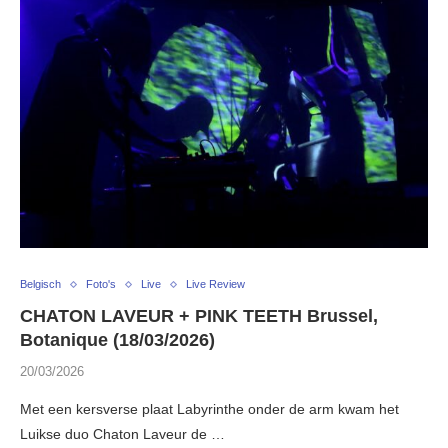
Belgisch
Foto's
Live
Live Review
CHATON LAVEUR + PINK TEETH Brussel,
Botanique (18/03/2026)
20/03/2026
Met een kersverse plaat Labyrinthe onder de arm kwam het
Luikse duo Chaton Laveur de …