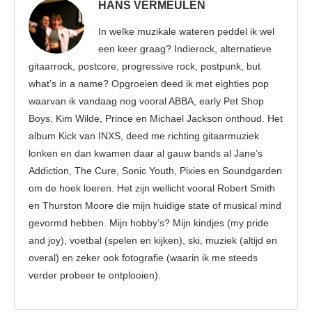
HANS VERMEULEN
In welke muzikale wateren peddel ik wel
een keer graag? Indierock, alternatieve
gitaarrock, postcore, progressive rock, postpunk, but
what’s in a name? Opgroeien deed ik met eighties pop
waarvan ik vandaag nog vooral ABBA, early Pet Shop
Boys, Kim Wilde, Prince en Michael Jackson onthoud. Het
album Kick van INXS, deed me richting gitaarmuziek
lonken en dan kwamen daar al gauw bands al Jane’s
Addiction, The Cure, Sonic Youth, Pixies en Soundgarden
om de hoek loeren. Het zijn wellicht vooral Robert Smith
en Thurston Moore die mijn huidige state of musical mind
gevormd hebben. Mijn hobby’s? Mijn kindjes (my pride
and joy), voetbal (spelen en kijken), ski, muziek (altijd en
overal) en zeker ook fotografie (waarin ik me steeds
verder probeer te ontplooien).