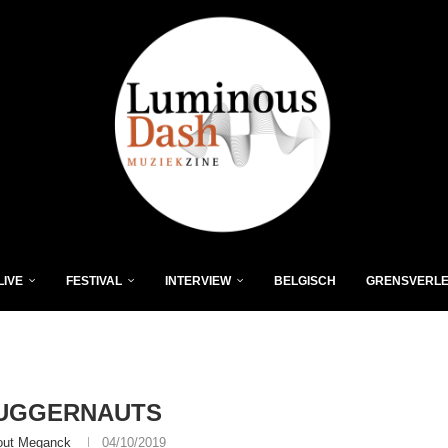
LIVE
FESTIVAL
INTERVIEW
BELGISCH
GRENSVERL
JUGGERNAUTS
ut Meganck
04/10/2019