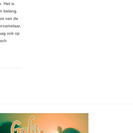
. Het is
an belang.
sis van de
erzamelaar,
raag ook op
isch