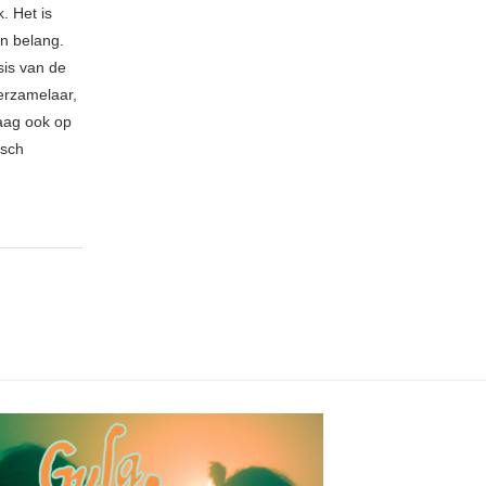
. Het is
an belang.
sis van de
erzamelaar,
raag ook op
isch