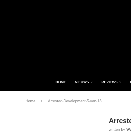
HOME
NIEUWS
REVIEWS
Home
Arrested-Development-5-van-13
Arrest
written by
Wo