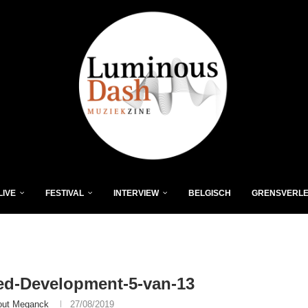
LIVE
FESTIVAL
INTERVIEW
BELGISCH
GRENSVERL
ed-Development-5-van-13
ut Meganck
27/08/2019