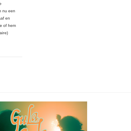
e
n nu een
aaf en
be of hem
aire)