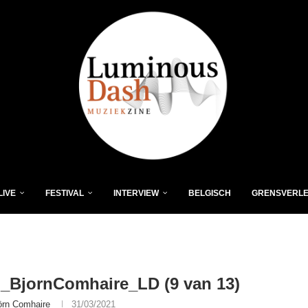
LIVE
FESTIVAL
INTERVIEW
BELGISCH
GRENSVERL
_BjornComhaire_LD (9 van 13)
örn Comhaire
31/03/2021