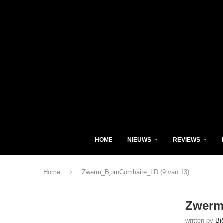
HOME
NIEUWS
REVIEWS
Home
Zwerm_BjornComhaire_LD (9 van 13)
Zwerm
written by
Bj