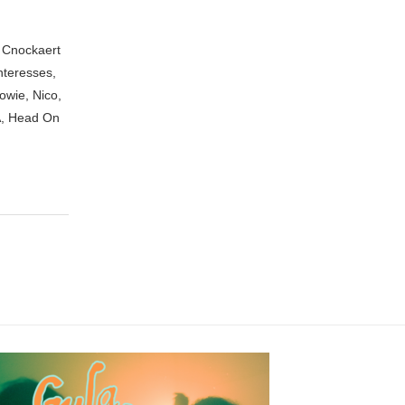
n Cnockaert
nteresses,
owie, Nico,
A, Head On