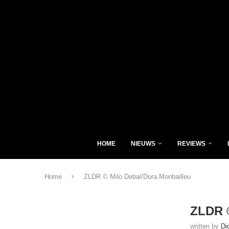
HOME
NIEUWS
REVIEWS
Home
ZLDR © Milo Debal/Dora Monbailleu
ZLDR ©
written by
Di