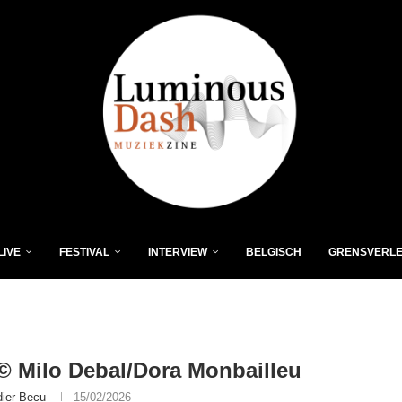
LIVE
FESTIVAL
INTERVIEW
BELGISCH
GRENSVERL
 Milo Debal/Dora Monbailleu
dier Becu
15/02/2026