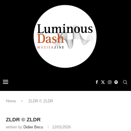
Home
ZLDR © ZLDR
ZLDR © ZLDR
written by
Didier Becu
12/01/2026