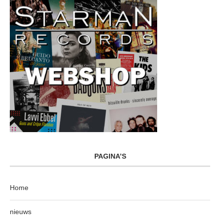
PAGINA’S
Home
nieuws