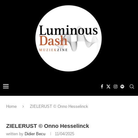
Home
ZIELERUST © Onno Hesselinck
ZIELERUST © Onno Hesselinck
written by
Didier Becu
11/04/2025