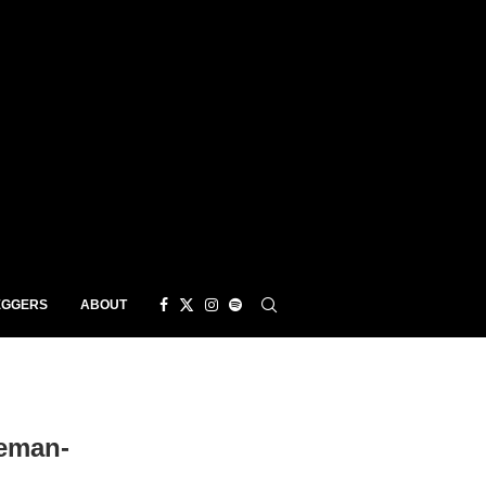
EGGERS
ABOUT
leman-