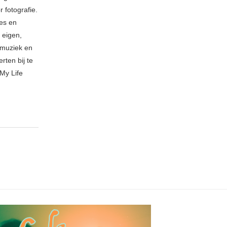
 fotografie.
ies en
 eigen,
n muziek en
rten bij te
My Life