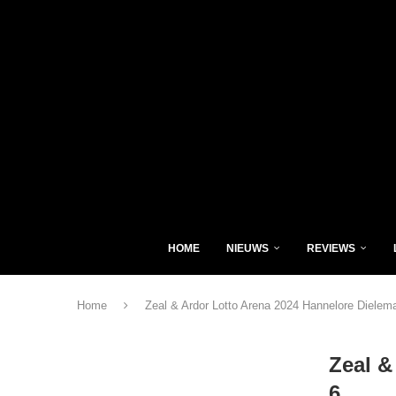
HOME
NIEUWS
REVIEWS
Home
Zeal & Ardor Lotto Arena 2024 Hannelore Dielem
Zeal &
6