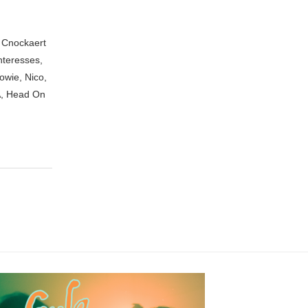
n Cnockaert
nteresses,
owie, Nico,
A, Head On