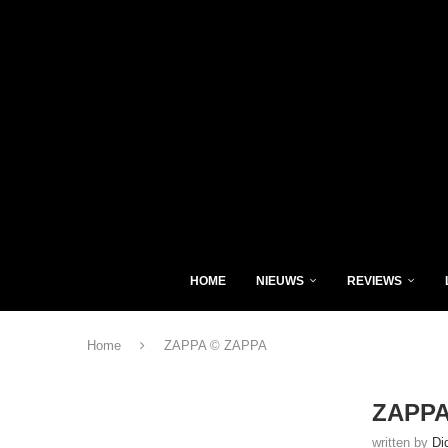
HOME
NIEUWS
REVIEWS
Home
ZAPPA © ZAPPA
ZAPPA
written by
Di