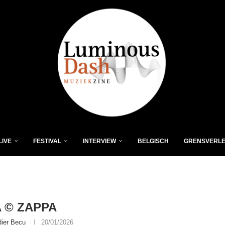
LIVE
FESTIVAL
INTERVIEW
BELGISCH
GRENSVERL
 © ZAPPA
dier Becu
20/01/2026