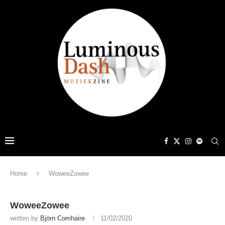
Home
WoweeZowee
WoweeZowee
written by
Björn Comhaire
11/02/2020