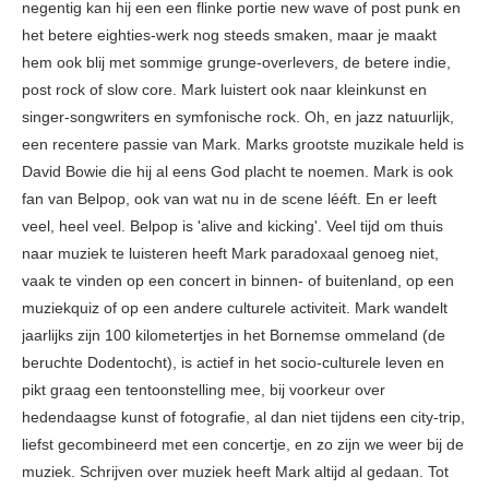
negentig kan hij een een flinke portie new wave of post punk en
het betere eighties-werk nog steeds smaken, maar je maakt
hem ook blij met sommige grunge-overlevers, de betere indie,
post rock of slow core. Mark luistert ook naar kleinkunst en
singer-songwriters en symfonische rock. Oh, en jazz natuurlijk,
een recentere passie van Mark. Marks grootste muzikale held is
David Bowie die hij al eens God placht te noemen. Mark is ook
fan van Belpop, ook van wat nu in de scene lééft. En er leeft
veel, heel veel. Belpop is 'alive and kicking'. Veel tijd om thuis
naar muziek te luisteren heeft Mark paradoxaal genoeg niet,
vaak te vinden op een concert in binnen- of buitenland, op een
muziekquiz of op een andere culturele activiteit. Mark wandelt
jaarlijks zijn 100 kilometertjes in het Bornemse ommeland (de
beruchte Dodentocht), is actief in het socio-culturele leven en
pikt graag een tentoonstelling mee, bij voorkeur over
hedendaagse kunst of fotografie, al dan niet tijdens een city-trip,
liefst gecombineerd met een concertje, en zo zijn we weer bij de
muziek. Schrijven over muziek heeft Mark altijd al gedaan. Tot