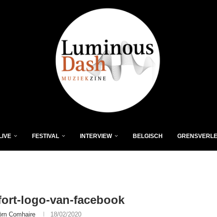
LIVE
FESTIVAL
INTERVIEW
BELGISCH
GRENSVERL
fort-logo-van-facebook
örn Comhaire
18/02/2020