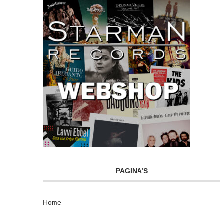
PAGINA’S
Home