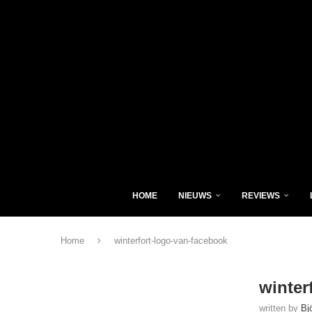
HOME
NIEUWS
REVIEWS
Home
winterfort-logo-van-facebook
winter
written by
Bj