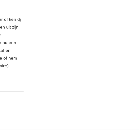
 of tien dj
n uit zijn
e
n nu een
aaf en
be of hem
aire)