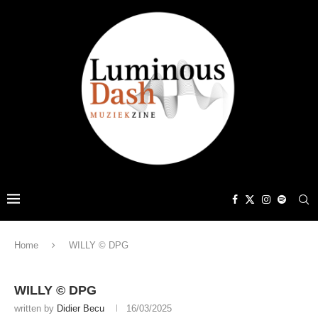
Home
WILLY © DPG
WILLY © DPG
written by
Didier Becu
16/03/2025