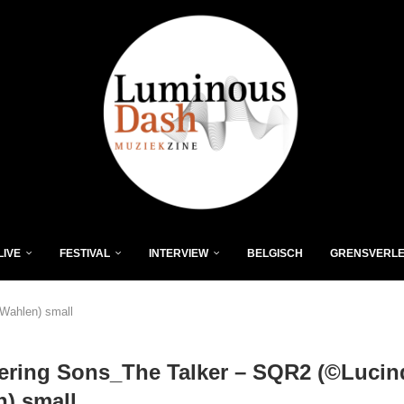
LIVE
FESTIVAL
INTERVIEW
BELGISCH
GRENSVERL
Wahlen) small
ering Sons_The Talker – SQR2 (©Lucin
) small