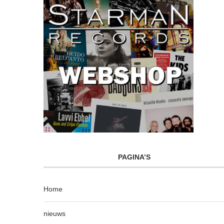
PAGINA’S
Home
nieuws