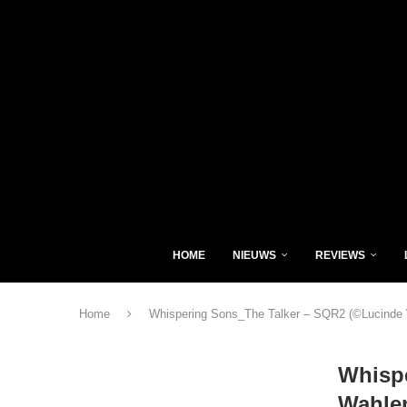
HOME
NIEUWS
REVIEWS
Home
Whispering Sons_The Talker – SQR2 (©Lucinde 
Whisp
Wahlen