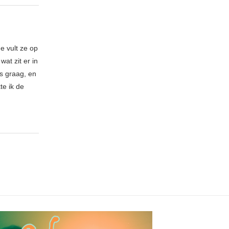
e vult ze op
at zit er in
es graag, en
te ik de