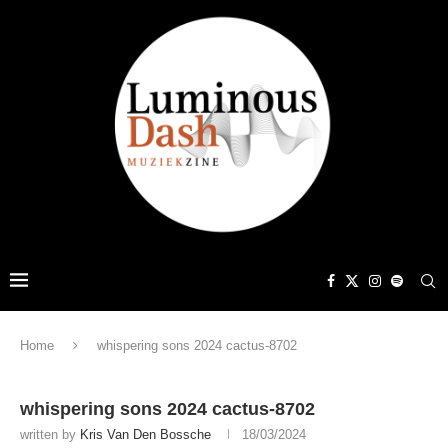
Home
whispering sons 2024 cactus-8702
whispering sons 2024 cactus-8702
written by
Kris Van Den Bossche
18/03/2024