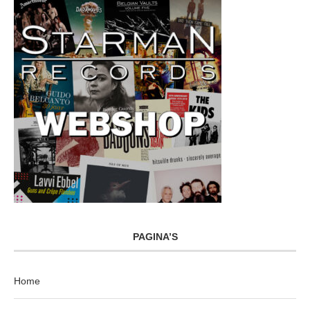
PAGINA’S
Home