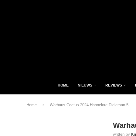
HOME
NIEUWS
REVIEWS
Home
Warhaus Cactus 2024 Hannelore Dieleman-5
Warhau
written by
Kr