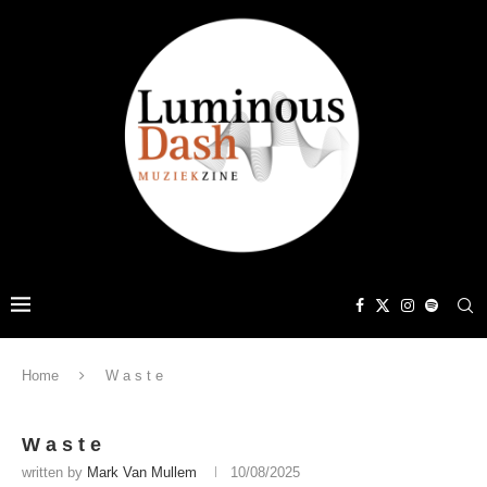
Home
W a s t e
W a s t e
written by
Mark Van Mullem
10/08/2025