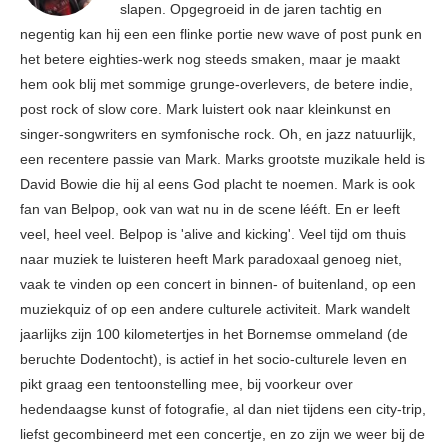
slapen. Opgegroeid in de jaren tachtig en
negentig kan hij een een flinke portie new wave of post punk en
het betere eighties-werk nog steeds smaken, maar je maakt
hem ook blij met sommige grunge-overlevers, de betere indie,
post rock of slow core. Mark luistert ook naar kleinkunst en
singer-songwriters en symfonische rock. Oh, en jazz natuurlijk,
een recentere passie van Mark. Marks grootste muzikale held is
David Bowie die hij al eens God placht te noemen. Mark is ook
fan van Belpop, ook van wat nu in de scene lééft. En er leeft
veel, heel veel. Belpop is 'alive and kicking'. Veel tijd om thuis
naar muziek te luisteren heeft Mark paradoxaal genoeg niet,
vaak te vinden op een concert in binnen- of buitenland, op een
muziekquiz of op een andere culturele activiteit. Mark wandelt
jaarlijks zijn 100 kilometertjes in het Bornemse ommeland (de
beruchte Dodentocht), is actief in het socio-culturele leven en
pikt graag een tentoonstelling mee, bij voorkeur over
hedendaagse kunst of fotografie, al dan niet tijdens een city-trip,
liefst gecombineerd met een concertje, en zo zijn we weer bij de