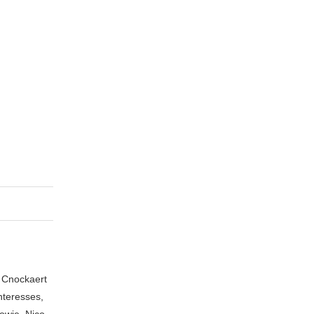
n Cnockaert
nteresses,