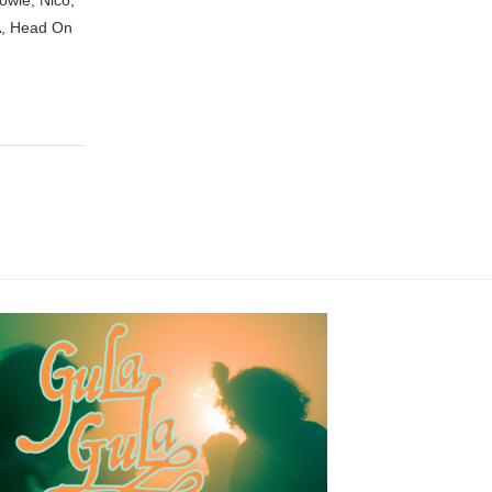
owie, Nico,
A, Head On