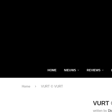
HOME
NIEUWS
REVIEWS
Home
VURT © VURT
VURT 
written by
Di