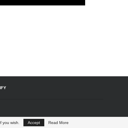
IFY
f you wish.
Accept
Read More