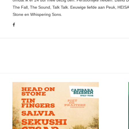
omdat ik er 24 uur mee bezig ben. Persoonlijke helden: David B
The Fall, The Sound, Talk Talk. Eeuwige liefde aan Peuk, HEIS
Stone en Whispering Sons.